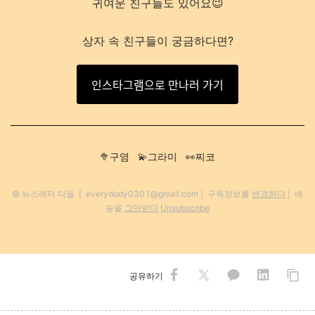
귀여운 친구들도 있어요
😉
상자 속 친구들이 궁금하다면?
인스타그램으로 만나러 가기
🥦구염 💫그라미 👀찌코
© 뉴스레터 다들 | everydody0301@gmail.com |
구독정보를
변경하다
| 배
송을
그만받다
Unsubscribe
공유하기