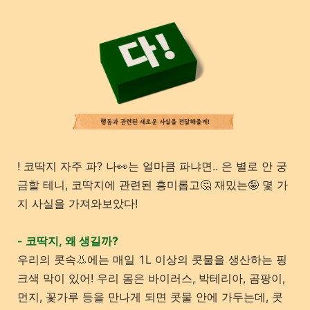
! 코딱지 자주 파? 나👀는 얼마큼 파냐면.. 은 별로 안 궁
금할 테니, 코딱지에 관련된 흥미롭고🤔 재밌는🤪 몇 가
지 사실을 가져와보았다!
- 코딱지, 왜 생길까?
우리의 콧속👃에는 매일 1L 이상의 콧물을 생산하는 핑
크색 막이 있어! 우리 몸은 바이러스, 박테리아, 곰팡이,
먼지, 꽃가루 등을 만나게 되면 콧물 안에 가두는데, 콧